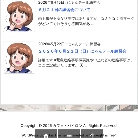
2026年6月15日
:
にゃんテール練習会
６月２１日の練習会について
雨予報が不安な状態ではありますが、なんとなく雨マーク
がどいてくれそうな雰囲気があ ...
2026年5月22日
:
にゃんテール練習会
２０２６年６月２１日（日）にゃんテール練習会
詳細です ※緊急連絡事項欄実施や中止などの連絡事項は、
ここに記載いたします。 天 ...
Copyright ©
2026
カフェ・パイロン
All Rights Reserved.



WordPress Luxeritas Theme is provided by "
Thought is free
".