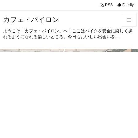

Feedly
RSS
カフェ・パイロン

ようこそ「カフェ・パイロン」へ！ここはバイクを安全に楽しく操

れるようになれる楽しいところ。今日もおいしい出会いを…
メニュ

サイド

前へ

次へ

検索