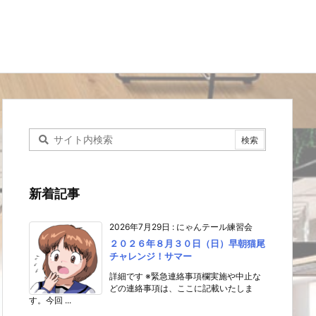
新着記事
2026年7月29日
:
にゃんテール練習会
２０２６年８月３０日（日）早朝猫尾
チャレンジ！サマー
詳細です ※緊急連絡事項欄実施や中止な
どの連絡事項は、ここに記載いたしま
す。今回 ...