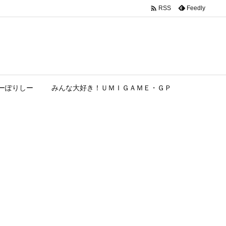

Feedly
RSS
ーぽりしー
みんな大好き！ＵＭＩＧＡＭＥ・ＧＰ