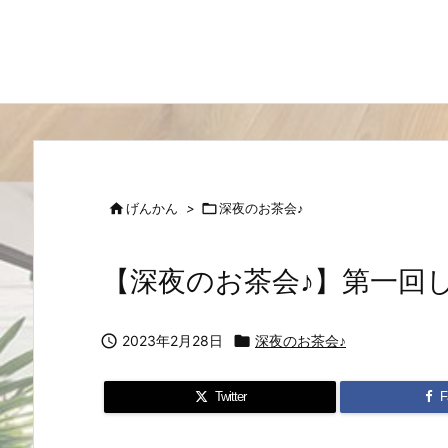

げんかん
>

深夜のお茶会♪
【深夜のお茶会♪】第一回

2023年2月28日

深夜のお茶会♪
Twitter
F