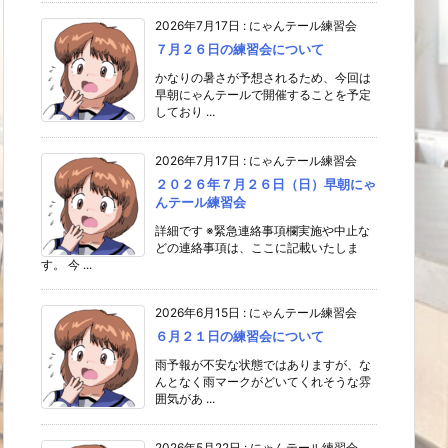
2026年7月17日
:
にゃんテール練習会
７月２６日の練習会について
かなりの暑さが予想されるため、今回は
早朝にゃんテールで開催することを予定
しており ...
2026年7月17日
:
にゃんテール練習会
２０２６年７月２６日（日）早朝にゃ
んテール練習会
詳細です ※緊急連絡事項欄実施や中止な
どの連絡事項は、ここに記載いたしま
す。 今 ...
2026年6月15日
:
にゃんテール練習会
６月２１日の練習会について
雨予報が不安な状態ではありますが、な
んとなく雨マークがどいてくれそうな雰
囲気があ ...
2026年5月22日
:
にゃんテール練習会