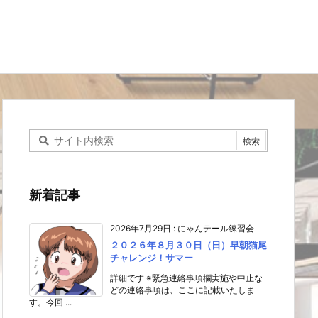
新着記事
2026年7月29日
:
にゃんテール練習会
２０２６年８月３０日（日）早朝猫尾
チャレンジ！サマー
詳細です ※緊急連絡事項欄実施や中止な
どの連絡事項は、ここに記載いたしま
す。今回 ...