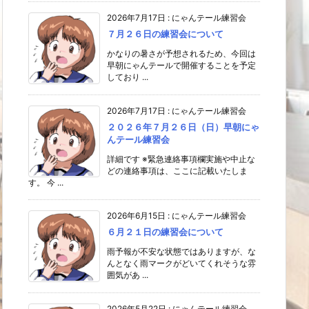
2026年7月17日
:
にゃんテール練習会
７月２６日の練習会について
かなりの暑さが予想されるため、今回は
早朝にゃんテールで開催することを予定
しており ...
2026年7月17日
:
にゃんテール練習会
２０２６年７月２６日（日）早朝にゃ
んテール練習会
詳細です ※緊急連絡事項欄実施や中止な
どの連絡事項は、ここに記載いたしま
す。 今 ...
2026年6月15日
:
にゃんテール練習会
６月２１日の練習会について
雨予報が不安な状態ではありますが、な
んとなく雨マークがどいてくれそうな雰
囲気があ ...
2026年5月22日
:
にゃんテール練習会