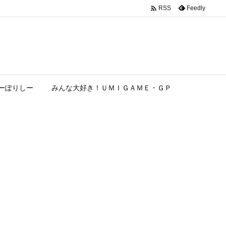

Feedly
RSS
ーぽりしー
みんな大好き！ＵＭＩＧＡＭＥ・ＧＰ