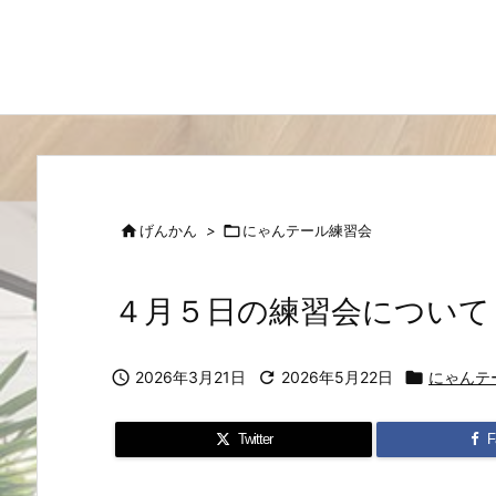

げんかん
>

にゃんテール練習会
４月５日の練習会について

2026年3月21日

2026年5月22日

にゃんテ
Twitter
F