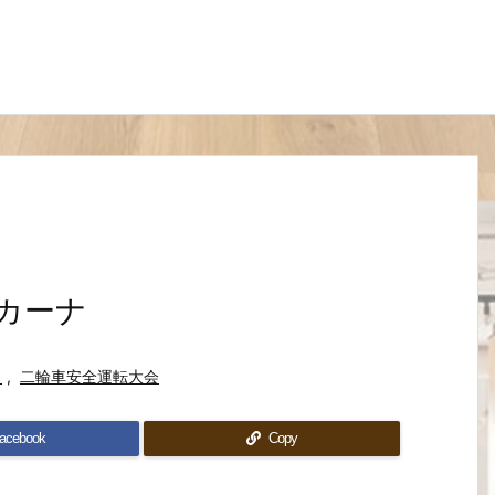
カーナ
き
,
二輪車安全運転大会
acebook
Copy