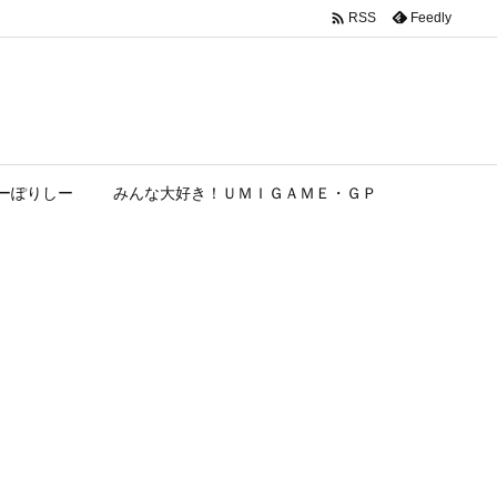

Feedly
RSS
ーぽりしー
みんな大好き！ＵＭＩＧＡＭＥ・ＧＰ