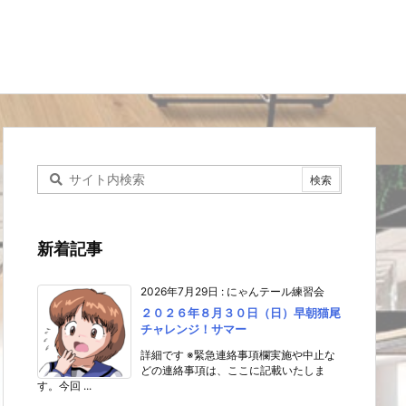
新着記事
2026年7月29日
:
にゃんテール練習会
２０２６年８月３０日（日）早朝猫尾
チャレンジ！サマー
詳細です ※緊急連絡事項欄実施や中止な
どの連絡事項は、ここに記載いたしま
す。今回 ...