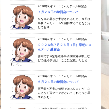
2026年7月17日
:
にゃんテール練習会
７月２６日の練習会について
かなりの暑さが予想されるため、今回は
早朝にゃんテールで開催することを予定
しており ...
2026年7月17日
:
にゃんテール練習会
２０２６年７月２６日（日）早朝にゃ
んテール練習会
詳細です ※緊急連絡事項欄実施や中止な
どの連絡事項は、ここに記載いたしま
す。 今 ...
2026年6月15日
:
にゃんテール練習会
６月２１日の練習会について
雨予報が不安な状態ではありますが、な
んとなく雨マークがどいてくれそうな雰
囲気があ ...
2026年5月22日
:
にゃんテール練習会