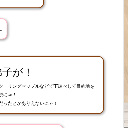
…
弟子が！
ツーリングマップルなどで下調べして目的地を
説にゃ！
だった
とかありえないにゃ！