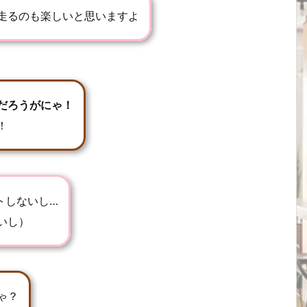
走るのも楽しいと思いますよ
だろうがにゃ！
！
トしないし…
いし）
ゃ？