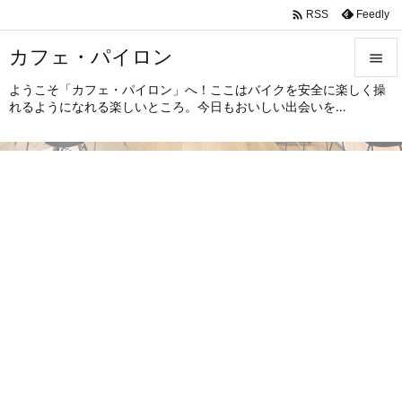

Feedly
RSS
カフェ・パイロン

ようこそ「カフェ・パイロン」へ！ここはバイクを安全に楽しく操

れるようになれる楽しいところ。今日もおいしい出会いを…
メニュ

サイド

前へ

次へ

検索