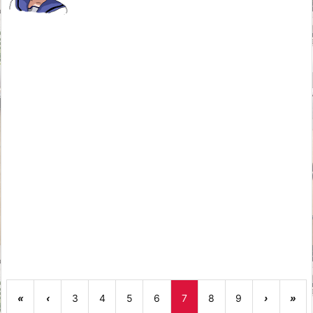
«
‹
3
4
5
6
7
8
9
›
»