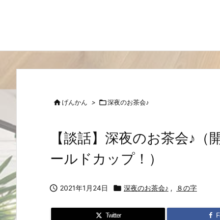

げんかん
>

深夜のお茶会♪
【談話】深夜のお茶会♪（
ールドカップ！）

2021年1月24日

深夜のお茶会♪
,
８の字
Twitter
F