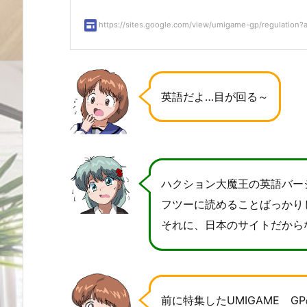
https://sites.google.com/view/umigame-gp/regulation?au
英語だよ…目が回る～
ハクション大魔王の英語バー
フツーに読めることばっかり
それに、日本のサイトだから
前に特集したUMIGAME 