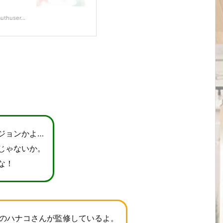
thuser...
ジョンかよ…
じゃないか。
な！
GPのハナコさんが監修しているよ。