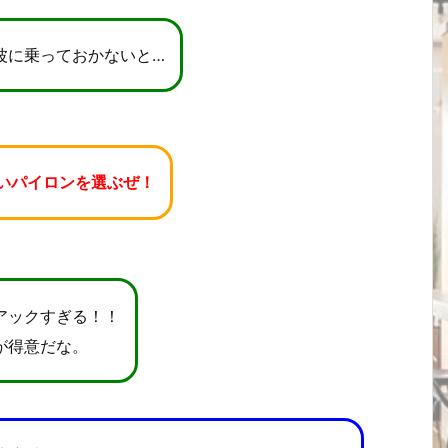
波に乗っておかないと…
いパイロンを選ぶぜ！
アックすぎる！！
が得意だな。