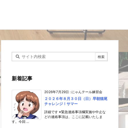
新着記事
2026年7月29日
:
にゃんテール練習会
２０２６年８月３０日（日）早朝猫尾
チャレンジ！サマー
詳細です ※緊急連絡事項欄実施や中止な
どの連絡事項は、ここに記載いたしま
す。今回 ...