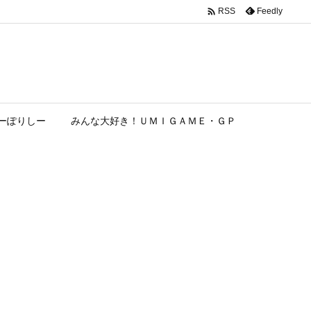

Feedly
RSS
ーぽりしー
みんな大好き！ＵＭＩＧＡＭＥ・ＧＰ