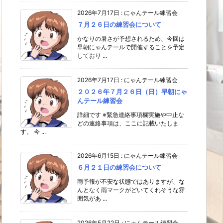
2026年7月17日
:
にゃんテール練習会
７月２６日の練習会について
かなりの暑さが予想されるため、今回は
早朝にゃんテールで開催することを予定
しており ...
2026年7月17日
:
にゃんテール練習会
２０２６年７月２６日（日）早朝にゃ
んテール練習会
詳細です ※緊急連絡事項欄実施や中止な
どの連絡事項は、ここに記載いたしま
す。 今 ...
2026年6月15日
:
にゃんテール練習会
６月２１日の練習会について
雨予報が不安な状態ではありますが、な
んとなく雨マークがどいてくれそうな雰
囲気があ ...
2026年5月22日
:
にゃんテール練習会