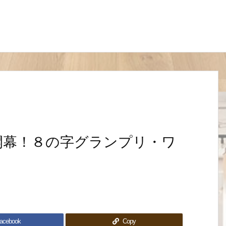
開幕！８の字グランプリ・ワ
acebook
Copy