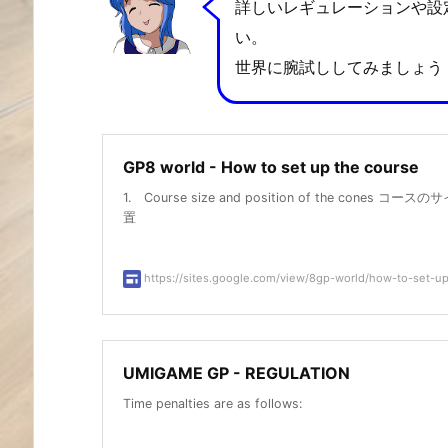
詳しいレギュレーションや設
い。
世界に腕試ししてみましょう
GP8 world - How to set up the course
1. Course size and position of the cones コー
置
https://sites.google.com/view/8gp-world/how-to-set-up-
UMIGAME GP - REGULATION
Time penalties are as follows: