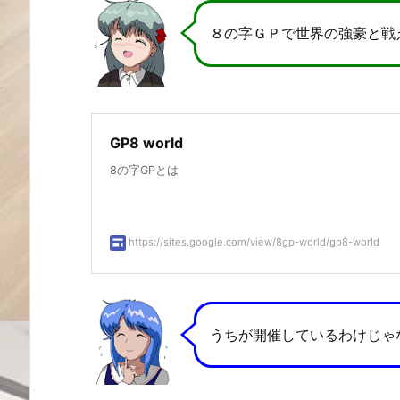
８の字ＧＰで世界の強豪と戦え
GP8 world
8の字GPとは
https://sites.google.com/view/8gp-world/gp8-world
うちが開催しているわけじゃ