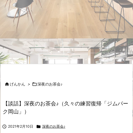

げんかん
>

深夜のお茶会♪
【談話】深夜のお茶会♪（久々の練習復帰「ジムパー
ク岡山」）

2021年2月10日

深夜のお茶会♪