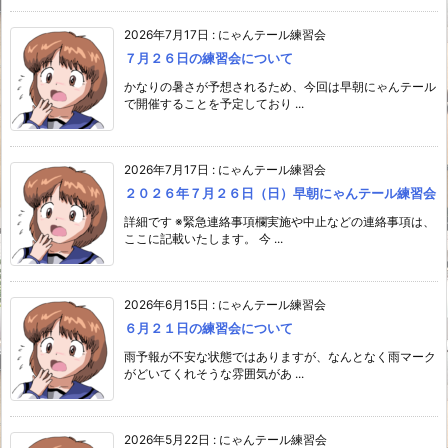
2026年7月17日
:
にゃんテール練習会
７月２６日の練習会について
かなりの暑さが予想されるため、今回は早朝にゃんテール
で開催することを予定しており ...
2026年7月17日
:
にゃんテール練習会
２０２６年７月２６日（日）早朝にゃんテール練習会
詳細です ※緊急連絡事項欄実施や中止などの連絡事項は、
ここに記載いたします。 今 ...
2026年6月15日
:
にゃんテール練習会
６月２１日の練習会について
雨予報が不安な状態ではありますが、なんとなく雨マーク
がどいてくれそうな雰囲気があ ...
2026年5月22日
:
にゃんテール練習会