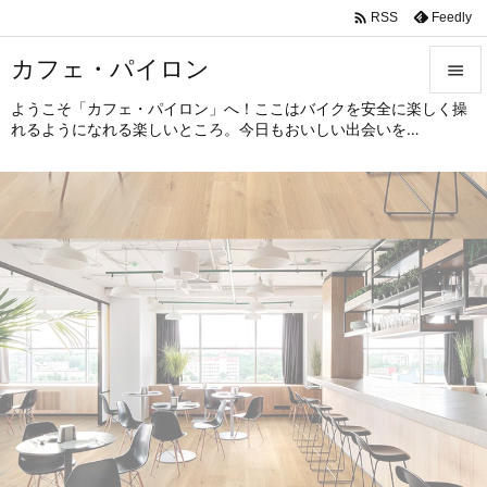

Feedly
RSS
カフェ・パイロン

ようこそ「カフェ・パイロン」へ！ここはバイクを安全に楽しく操

れるようになれる楽しいところ。今日もおいしい出会いを…
メニュ

サイド

前へ

次へ

検索