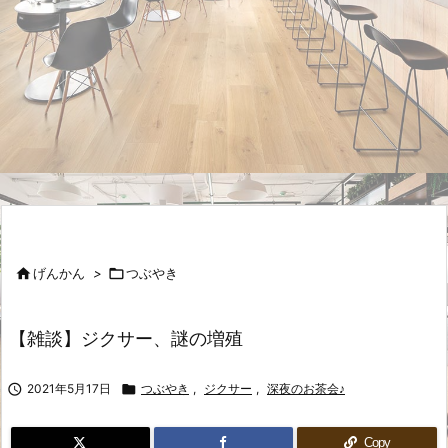

げんかん
>

つぶやき
【雑談】ジクサー、謎の増殖

2021年5月17日

つぶやき
,
ジクサー
,
深夜のお茶会♪
Copy