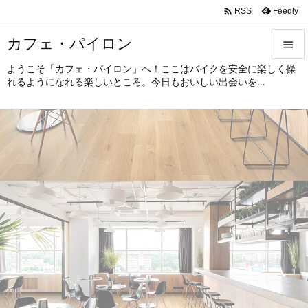

Feedly
RSS
カフェ・パイロン

ようこそ「カフェ・パイロン」へ！ここはバイクを安全に楽しく操

れるようになれる楽しいところ。今日もおいしい出会いを…
メニュ

サイド

前へ

次へ

検索