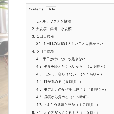
Contents
1.
モデルナワクチン接種
2.
大規模・集団・小規模
3.
１回目接種
3.1.
１回目の症状は大したことは無かった
4.
２回目接種
4.1.
半日は特になにも起きない
4.2.
夕食を終えたくらいから…（１９時～）
4.3.
しかし、寝られない…（２１時頃～）
4.4.
目が覚める（６時頃～）
4.5.
モデルナの副作用は終了？（８時頃～）
4.6.
昼寝から覚める（１５時頃～）
4.7.
止まらぬ悪寒と発熱（１７時頃～）
5.
どこまでアガってくる！？（１９時～）