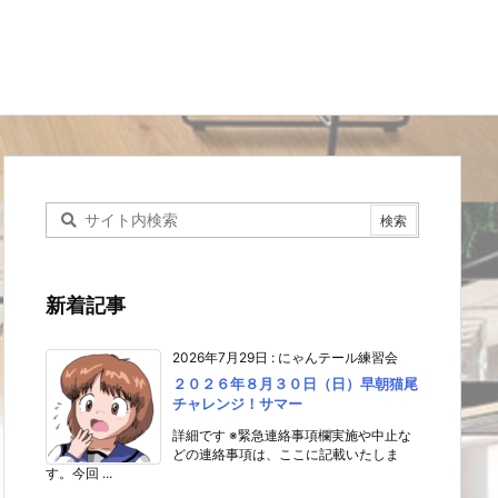
新着記事
2026年7月29日
:
にゃんテール練習会
２０２６年８月３０日（日）早朝猫尾
チャレンジ！サマー
詳細です ※緊急連絡事項欄実施や中止な
どの連絡事項は、ここに記載いたしま
す。今回 ...