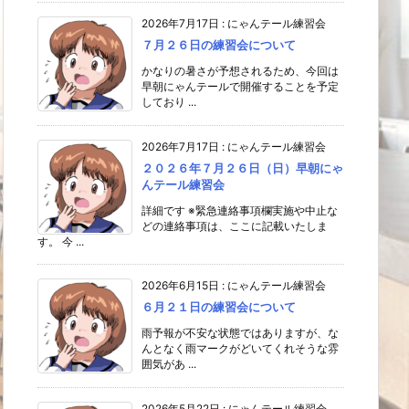
2026年7月17日
:
にゃんテール練習会
７月２６日の練習会について
かなりの暑さが予想されるため、今回は
早朝にゃんテールで開催することを予定
しており ...
2026年7月17日
:
にゃんテール練習会
２０２６年７月２６日（日）早朝にゃ
んテール練習会
詳細です ※緊急連絡事項欄実施や中止な
どの連絡事項は、ここに記載いたしま
す。 今 ...
2026年6月15日
:
にゃんテール練習会
６月２１日の練習会について
雨予報が不安な状態ではありますが、な
んとなく雨マークがどいてくれそうな雰
囲気があ ...
2026年5月22日
:
にゃんテール練習会