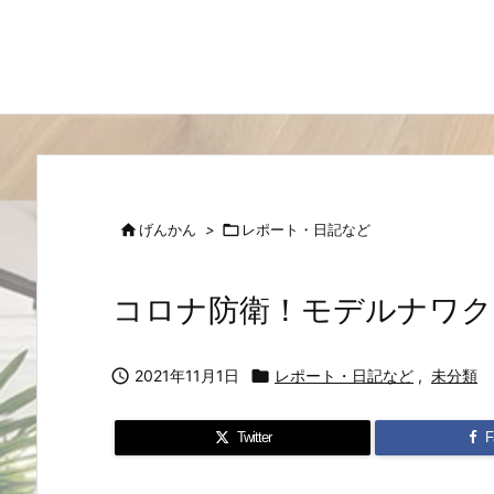

げんかん
>

レポート・日記など
コロナ防衛！モデルナワク

2021年11月1日

レポート・日記など
,
未分類
Twitter
F