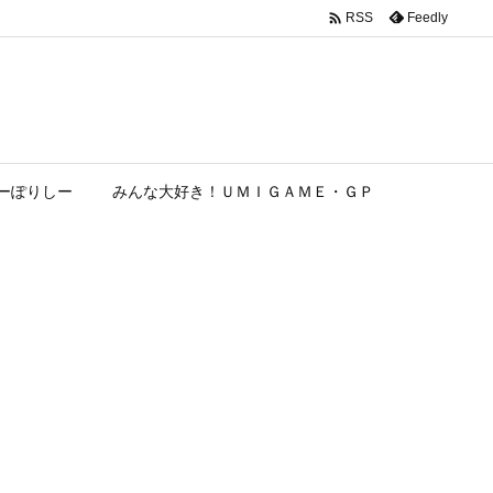

Feedly
RSS
ーぽりしー
みんな大好き！ＵＭＩＧＡＭＥ・ＧＰ