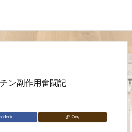
チン副作用奮闘記
acebook
Copy