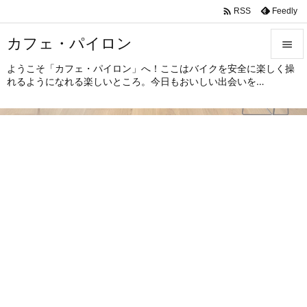

Feedly
RSS
カフェ・パイロン

ようこそ「カフェ・パイロン」へ！ここはバイクを安全に楽しく操

れるようになれる楽しいところ。今日もおいしい出会いを…
メニュ

サイド

前へ

次へ

検索