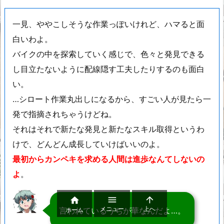
一見、ややこしそうな作業っぽいけれど、ハマると面
白いわよ。
バイクの中を探索していく感じで、色々と発見できる
し目立たないように配線隠す工夫したりするのも面白
い。
…シロート作業丸出しになるから、すごい人が見たら一
発で指摘されちゃうけどね。
それはそれで新たな発見と新たなスキル取得というわ
けで、どんどん成長していけばいいのよ。
最初からカンペキを求める人間は進歩なんてしないの
よ
。



メニュー
上へ
言われているうちが華なんだよ…。
ホーム