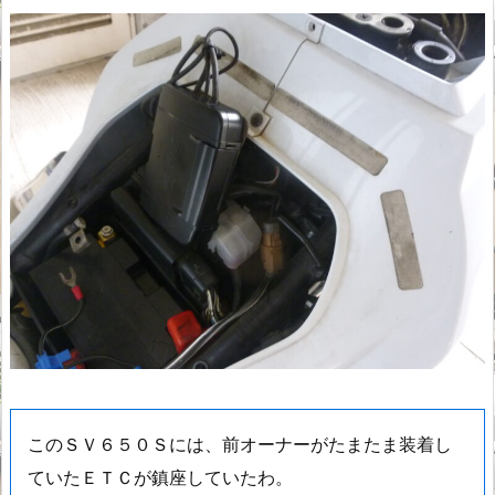
このＳＶ６５０Ｓには、前オーナーがたまたま装着し
ていたＥＴＣが鎮座していたわ。