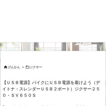

げんかん
>

ジクサー
【ＵＳＢ電源】バイクにＵＳＢ電源を着けよう（デ
イトナ・スレンダーＵＳＢ２ポート）ジクサー２５
０・ＳＶ６５０Ｓ