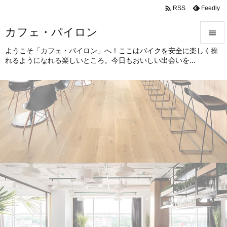

Feedly
RSS
カフェ・パイロン

ようこそ「カフェ・パイロン」へ！ここはバイクを安全に楽しく操

れるようになれる楽しいところ。今日もおいしい出会いを…
メニュ

サイド

前へ

次へ

検索