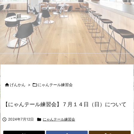

げんかん
>

にゃんテール練習会
【にゃんテール練習会】７月１４日（日）について

2024年7月12日

にゃんテール練習会