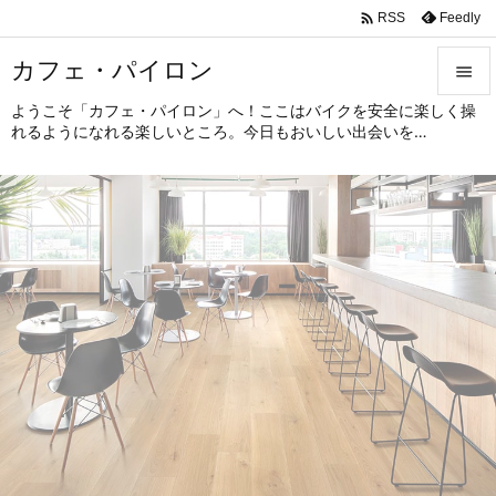

Feedly
RSS
カフェ・パイロン

ようこそ「カフェ・パイロン」へ！ここはバイクを安全に楽しく操

れるようになれる楽しいところ。今日もおいしい出会いを…
メニュ

サイド

前へ

次へ

検索