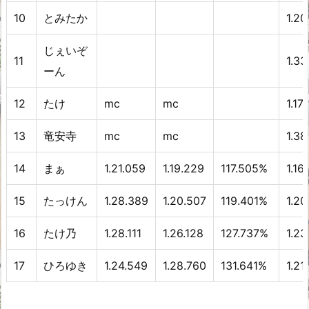
10
とみたか
1.20
じぇいぞ
11
1.33
ーん
12
たけ
mc
mc
1.17
13
竜安寺
mc
mc
1.38
14
まぁ
1.21.059
1.19.229
117.505%
1.16
15
たっけん
1.28.389
1.20.507
119.401%
1.20
16
たけ乃
1.28.111
1.26.128
127.737%
1.23
17
ひろゆき
1.24.549
1.28.760
131.641%
1.21