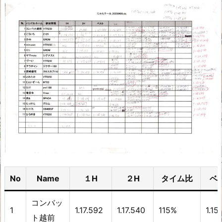
No
Name
１H
２H
タイム比
ベ
コンバッ
1
1.17.592
1.17.540
115%
1.15
ト越前