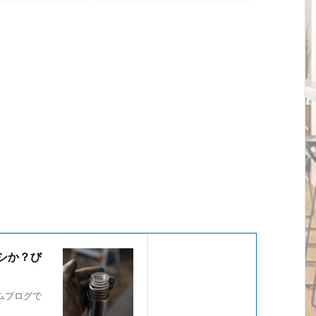
シか？び
ムブログで