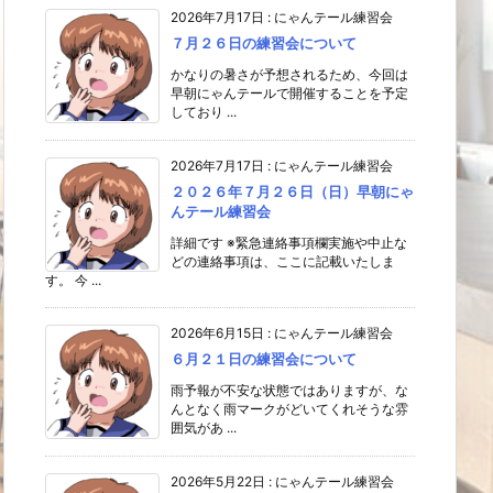
2026年7月17日
:
にゃんテール練習会
７月２６日の練習会について
かなりの暑さが予想されるため、今回は
早朝にゃんテールで開催することを予定
しており ...
2026年7月17日
:
にゃんテール練習会
２０２６年７月２６日（日）早朝にゃ
んテール練習会
詳細です ※緊急連絡事項欄実施や中止な
どの連絡事項は、ここに記載いたしま
す。 今 ...
2026年6月15日
:
にゃんテール練習会
６月２１日の練習会について
雨予報が不安な状態ではありますが、な
んとなく雨マークがどいてくれそうな雰
囲気があ ...
2026年5月22日
:
にゃんテール練習会