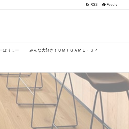

Feedly
RSS
ーぽりしー
みんな大好き！ＵＭＩＧＡＭＥ・ＧＰ