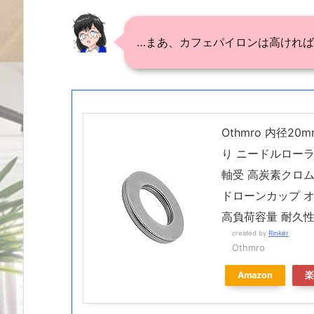
…まあ、カフェパイロンは高ければ
Othmro 内径20
り ニードルロー
軸受 高炭素クロ
ドローンカップ オ
高負荷容量 耐久
created by
Rinker
Othmro
Amazon
楽