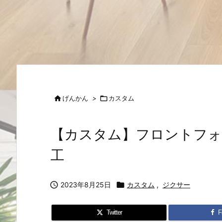

げんかん
>

カスタム
【カスタム】フロントフォ
工

2023年8月25日

カスタム
,
ジクサー
Twitter
F