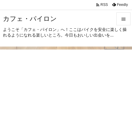

Feedly
RSS
カフェ・パイロン

ようこそ「カフェ・パイロン」へ！ここはバイクを安全に楽しく操

れるようになれる楽しいところ。今日もおいしい出会いを…
メニュ

サイド

前へ

次へ

検索