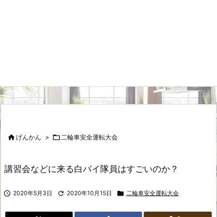

げんかん
>

二輪車安全運転大会
講習会などに来る白バイ隊員はすごいのか？

2020年5月3日

2020年10月15日

二輪車安全運転大会