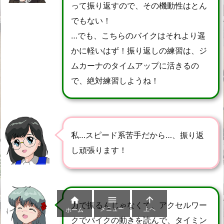
って振り返すので、その機動性はとん
でもない！
…でも、こちらのバイクはそれより遥
かに軽いはず！振り返しの練習は、ジ
ムカーナのタイムアップに活きるの
で、絶対練習しようね！
私…スピード系苦手だから…、振り返
し頑張ります！



力で振るんじゃなくて、アクセルワー
メニュー
上へ
ホーム
クでバイクの動きを読んで、タイミン