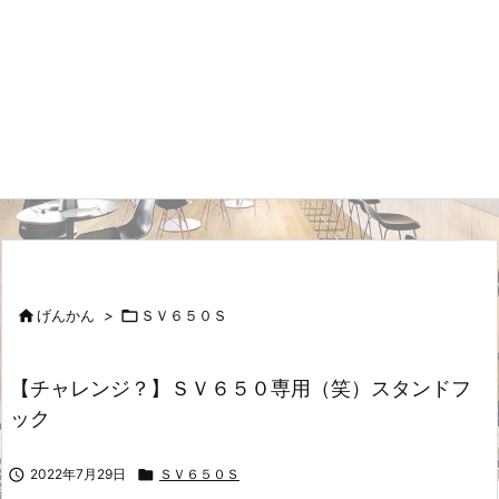

げんかん
>

ＳＶ６５０Ｓ
【チャレンジ？】ＳＶ６５０専用（笑）スタンドフ
ック

2022年7月29日

ＳＶ６５０Ｓ