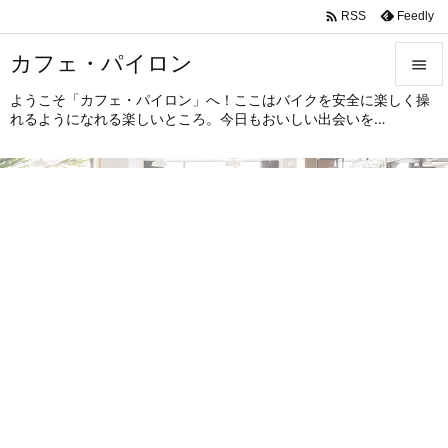

Feedly
RSS
カフェ・パイロン

ようこそ「カフェ・パイロン」へ！ここはバイクを安全に楽しく操

れるようになれる楽しいところ。今日もおいしい出会いを…
メニュ

サイド

前へ

次へ

検索