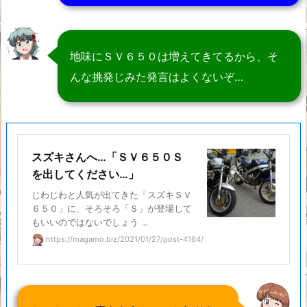
地味にＳＶ６５０は増えてきてるから、そ
んな挑発じみた発言はよくないぞ…
スズキさんへ…「ＳＶ６５０Ｓ
を出してください…」
じわじわと人気が出てきた「スズキＳＶ
６５０」に、そろそろ「Ｓ」が登場して
もいいのではないでしょう ...
https://magamo.biz/2021/01/27/post-4164/