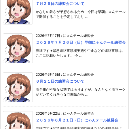
７月２６日の練習会について
かなりの暑さが予想されるため、今回は早朝にゃんテール
で開催することを予定しており ...
2026年7月17日
:
にゃんテール練習会
２０２６年７月２６日（日）早朝にゃんテール練習会
詳細です ※緊急連絡事項欄実施や中止などの連絡事項は、
ここに記載いたします。 今 ...
2026年6月15日
:
にゃんテール練習会
６月２１日の練習会について
雨予報が不安な状態ではありますが、なんとなく雨マーク
がどいてくれそうな雰囲気があ ...
2026年5月22日
:
にゃんテール練習会
２０２６年６月２１日（日）にゃんテール練習会
詳細です ※緊急連絡事項欄実施や中止などの連絡事項は、