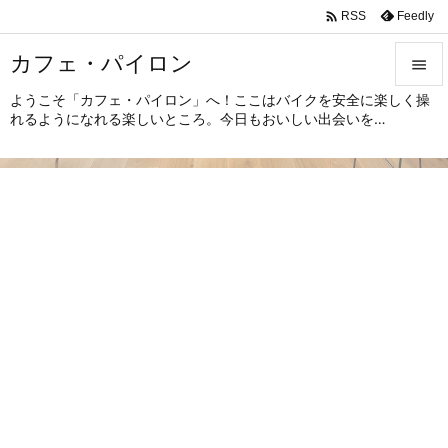

Feedly
RSS
カフェ・パイロン

ようこそ「カフェ・パイロン」へ！ここはバイクを安全に楽しく操

れるようになれる楽しいところ。今日もおいしい出会いを…
メニュ

サイド

前へ

次へ

検索