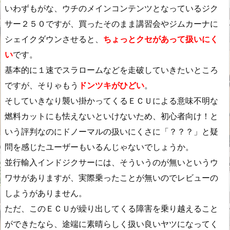
いわずもがな、ウチのメインコンテンツとなっているジク
サー２５０ですが、買ったそのまま講習会やジムカーナに
シェイクダウンさせると、
ちょっとクセがあって扱いにく
い
です。
基本的に１速でスラロームなどを走破していきたいところ
ですが、そりゃもう
ドンツキがひどい
。
そしていきなり襲い掛かってくるＥＣＵによる意味不明な
燃料カットにも怯えないといけないため、初心者向け！と
いう評判なのにドノーマルの扱いにくさに「？？？」と疑
問を感じたユーザーもいるんじゃないでしょうか。
並行輸入インドジクサーには、そういうのが無いというウ
ワサがありますが、実際乗ったことが無いのでレビューの
しようがありません。
ただ、このＥＣＵが繰り出してくる障害を乗り越えること
ができたなら、途端に素晴らしく扱い良いヤツになってく