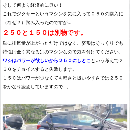
そして何より経済的に良い！
これでジクサーというマシンを気に入って２５０の購入に
（なぜ？）踏み入ったのですが…
２５０と１５０は別物です。
単に排気量が上がっただけではなく、姿形はそっくりでも
特性は全く異なる別のマシンなので気を付けてください。
ワシはパワーが欲しいから２５０にしとこ
という考えで２
５０をチョイスすると失敗します。
１５０はパワーが少なくても軽さと扱いやすさでは２５０
をかなり凌駕していますので…。