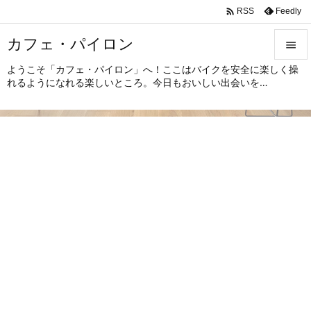

Feedly
RSS
カフェ・パイロン

ようこそ「カフェ・パイロン」へ！ここはバイクを安全に楽しく操

れるようになれる楽しいところ。今日もおいしい出会いを…
メニュ

サイド

前へ

次へ

検索