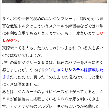
ライポジや比較的弱めのエンジンブレーキ、穏やかかつ豊
富な低速トルクはこういうスクールや練習会などでは非常
に有利な立場であると言えますが、もう一度言います
ＥＣ
Ｕがクソ
。
実際乗ってる人も、たぶんこれに悩まされている人も多い
のではないでしょうか。
現行の最新ジクサー２５０は、低速のパワーをさらに強く
感じましたが、やっぱり
クソしゃくりシステムは搭載した
まま
だったので、買ったそのままでの投入はちょっと乗り
にくさは否めません。
あとは、ジムカーナのようにペースが上がってくると、２
５０が前後輪共に搭載しているＡＢＳが牙を剥いてきま
す。アケアケからのフルブレーキからこいつが発動した