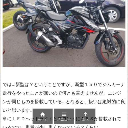
では…新型は？ということですが、新型１５０でジムカーナ
走行をやったことが無いので何とも言えませんが、エンジ
ンが同じものを搭載している…となると、扱いは絶対的に良
いと思います。



単にＬＥＤヘッドライトとフロントにＡＢＳが搭載されて
メニュー
上へ
ホーム
いるので、重量が少し重くなっている？くらい。