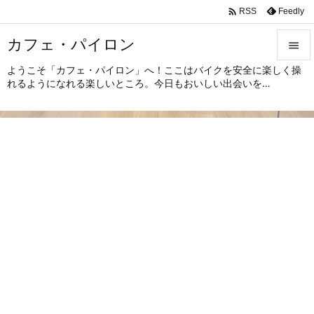

Feedly
RSS
カフェ・パイロン

ようこそ「カフェ・パイロン」へ！ここはバイクを安全に楽しく操

れるようになれる楽しいところ。今日もおいしい出会いを…
メニュ

サイド

前へ

次へ

検索