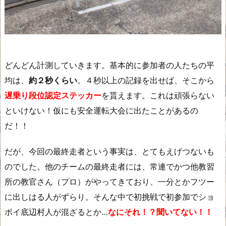
どんどん計測していきます。基本的に参加者の人たちの平
均は、
約２秒くらい
。４秒以上の記録を出せば、そこから
遅乗り段位認定ステッカー
を貰えます。これは頑張らない
といけない！仮にも安全運転大会に出たことがあるの
だ！！
だが、今回の最終走者という事実は、とてもえげつないも
のでした。他のチームの最終走者には、常連でかつ他教習
所の教官さん（プロ）がやってきており、一分とかフツー
に出しはる人がずらり。そんな中で初挑戦で初参加でショ
ボイ底辺村人が混ざるとか…
なにそれ！？聞いてない！！